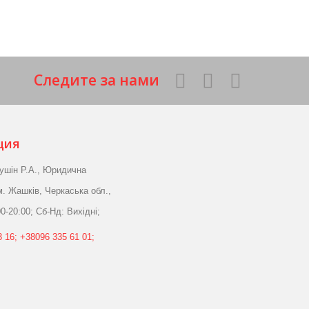
Следите за нами
ция
ушін Р.А., Юридична
м. Жашків, Черкаська обл.,
0-20:00; Сб-Нд: Вихідні;
 16; +38096 335 61 01;