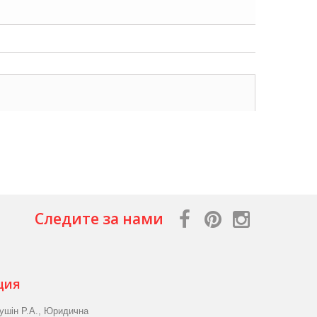
Следите за нами
ция
ушін Р.А., Юридична