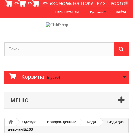
Напишите нам
Войти
Русский
Корзина
(пусто)
МЕНЮ
Одежда
Новорожденные
Боди
Боди для
девочки БД63