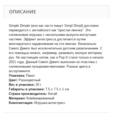
ОПИСАНИЕ
Simple Dimple (или как часто пишут Simpl Dimpl) дословно
переводится с английского как “простая ямочка”. Это
силиконовая игрушка с несколькими выпукло-вогнутыми
частями. Эффект антистресса достигается путем
многократного надавливания на эти ямочки. Изначально
Симпл Димпл был исключительно детским развлечением. С
его помощью можно, например, развивать мелкую моторику
рук. Но настоящим хитом, как и Pop It стали только в начале
2021 года. Данный Симпл Димпл выполнен из пластика с
силиконовыми пупырками-ямочками. Разные цвета в
ассортименте.
Упаковка:
Пакет
Цвет:
Разноцветный
Вес в упаковке:
20 г
Габариты в упаковке:
7.5 x 7.5 x 1 см
Cтрана производитель:
Китай
Материал:
Комбинированный
Комплектация:
Игрушка-антистресс