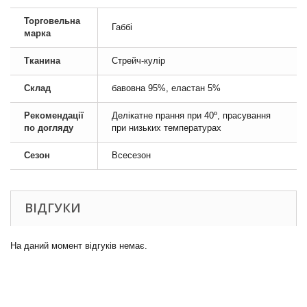
Торговельна
Габбі
марка
Тканина
Стрейч-кулір
Склад
бавовна 95%, еластан 5%
Рекомендації
Делікатне прання при 40º, прасування
по догляду
при низьких температурах
Сезон
Всесезон
ВІДГУКИ
На даний момент відгуків немає.