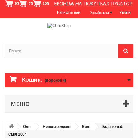
Напишіть нам
Увійти
Українська
Кошик:
(порожній)
МЕНЮ
Одяг
Новонароджені
Боді
Боді-гольф
Сміл 1004