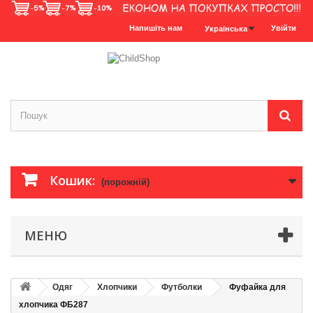
Напишіть нам
Увійти
Українська
Кошик:
(порожній)
МЕНЮ
Одяг
Хлопчики
Футболки
Фуфайка для
хлопчика ФБ287