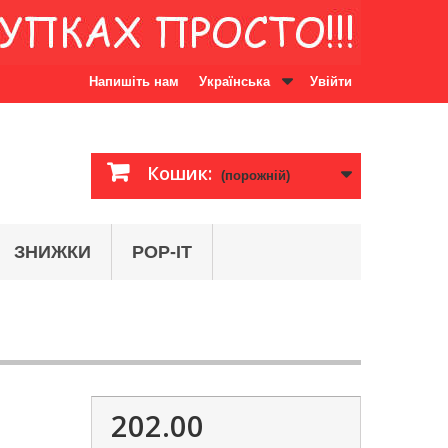
Напишіть нам
Українська
Увійти
Кошик:
(порожній)
ЗНИЖКИ
POP-IT
202.00