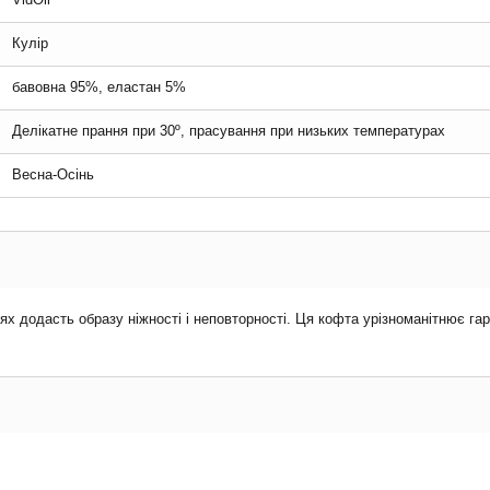
Кулір
бавовна 95%, еластан 5%
Делікатне прання при 30º, прасування при низьких температурах
Весна-Осінь
ях додасть образу ніжності і неповторності. Ця кофта урізноманітнює га