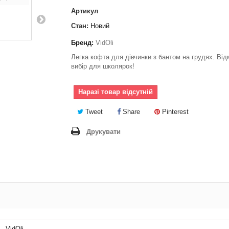
Артикул
Стан:
Новий
Бренд:
VidOli
Легка кофта для дівчинки з бантом на грудях. Від
вибір для школярок!
Наразі товар відсутній
Tweet
Share
Pinterest
Друкувати
VidOli