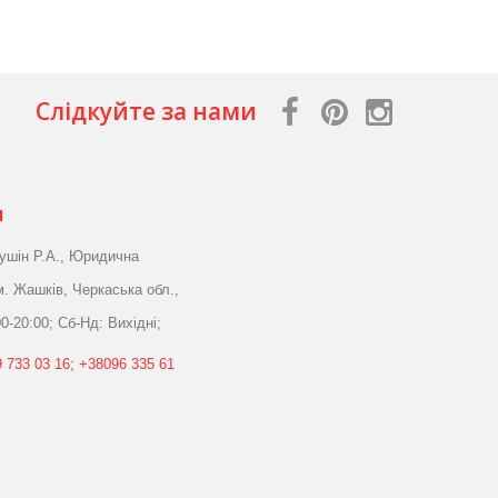
Слідкуйте за нами
я
ушін Р.А., Юридична
м. Жашків, Черкаська обл.,
0-20:00; Сб-Нд: Вихідні;
 733 03 16; +38096 335 61