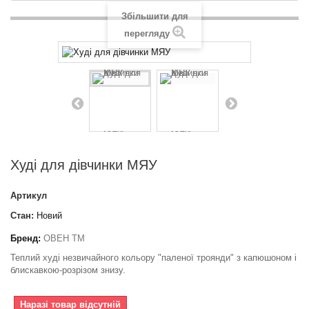
Збільшити для
перегляду
Худі для дівчинки МЯУ
Артикул
Стан:
Новий
Бренд:
ОВЕН ТМ
Теплий худі незвичайного кольору "паленої троянди" з капюшоном і
блискавкою-розрізом знизу.
Наразі товар відсутній