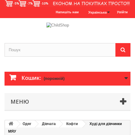
Напишіть нам
Увійти
Українська
Кошик:
(порожній)
МЕНЮ
Одяг
Дівчата
Кофти
Худі для дівчинки
МЯУ