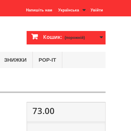
Напишіть нам
Українська
Увійти
Кошик:
(порожній)
ЗНИЖКИ
POP-IT
73.00