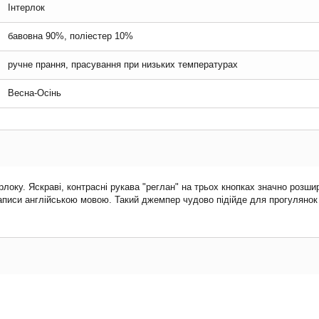
Інтерлок
бавовна 90%, поліестер 10%
ручне прання, прасування при низьких температурах
Весна-Осінь
рлоку. Яскраві, контрасні рукава "реглан" на трьох кнопках значно роз
аписи англійською мовою. Такий джемпер чудово підійде для прогулянок 