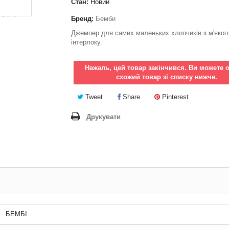
Стан:
Новий
Бренд:
Бемби
Джемпер для самих маленьких хлопчиків з м'яког
інтерлоку.
Нажаль, цей товар закінчився. Ви можете 
схожий товар зі списку нижче.
Tweet
Share
Pinterest
Друкувати
БЕМБІ