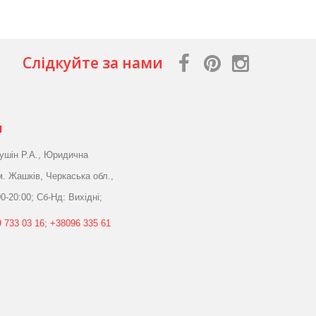
Слідкуйте за нами
я
ушін Р.А., Юридична
м. Жашків, Черкаська обл.,
0-20:00; Сб-Нд: Вихідні;
 733 03 16; +38096 335 61