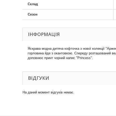
Склад
Сезон
ІНФОРМАЦІЯ
Яскрава модна дитяча кофточка з нової колекції "Арже
горловина йде з окантовкою. Спереду розташований вел
доповнює принт чорний напис "Princess".
ВІДГУКИ
На даний момент відгуків немає.