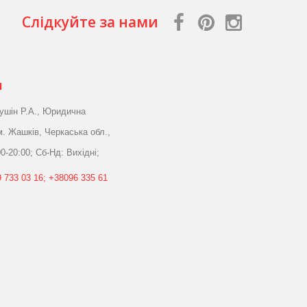
Слідкуйте за нами
я
ушін Р.А., Юридична
м. Жашків, Черкаська обл.,
0-20:00; Сб-Нд: Вихідні;
 733 03 16; +38096 335 61