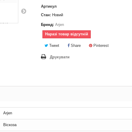
Артикул
Стан:
Новий
Бренд:
Arjen
Наразі товар відсутній
Tweet
Share
Pinterest
Друкувати
Arjen
Віскоза