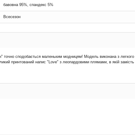
бавовна 95%, спандекс 5%
Всесезон
н" точно сподобається маленьким модницям! Модель виконана з легкого 
икий принтований напис "Love" з леопардовими плямами, в якій замість 