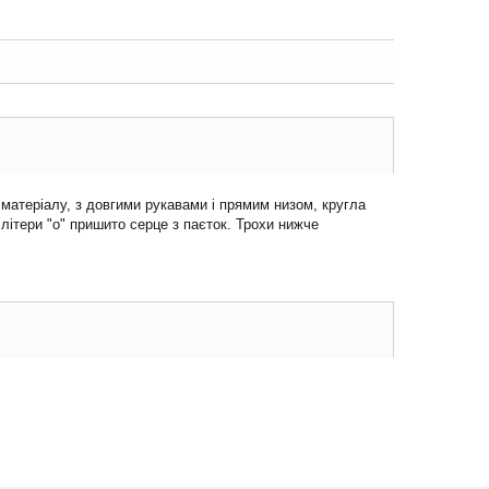
матеріалу, з довгими рукавами і прямим низом, кругла
літери "о" пришито серце з паєток. Трохи нижче