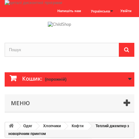
Напишіть нам
Увійти
Українська
Кошик:
(порожній)
МЕНЮ
Одяг
Хлопчики
Кофти
Теплий джемпер з
новорічним принтом