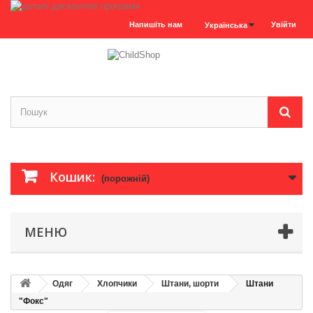
Напишіть нам
Увійти
Українська
Кошик:
(порожній)
МЕНЮ
Одяг
Хлопчики
Штани, шорти
Штани
"Фокс"