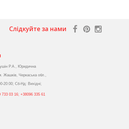
Слідкуйте за нами
я
ушін Р.А., Юридична
м. Жашків, Черкаська обл.,
0-20:00; Сб-Нд: Вихідні;
 733 03 16; +38096 335 61