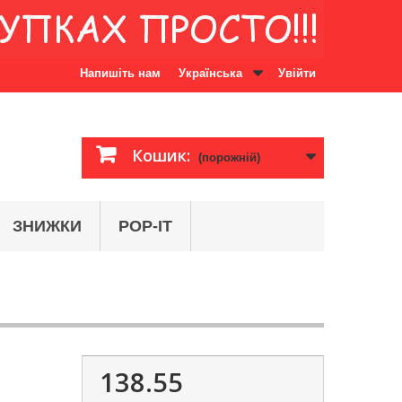
Напишіть нам
Українська
Увійти
Кошик:
(порожній)
ЗНИЖКИ
POP-IT
138.55