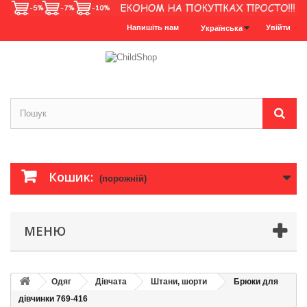
Напишіть нам
Увійти
Українська
Кошик:
(порожній)
МЕНЮ
Одяг
Дівчата
Штани, шорти
Брюки для
дівчинки 769-416