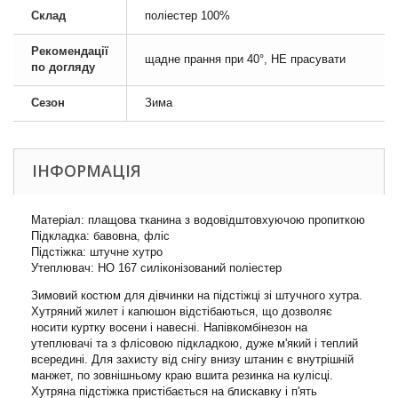
Склад
поліестер 100%
Рекомендації
щадне прання при 40°, НЕ прасувати
по догляду
Сезон
Зима
ІНФОРМАЦІЯ
Матеріал: плащова тканина з водовідштовхуючою пропиткою
Підкладка: бавовна, фліс
Підстіжка: штучне хутро
Утеплювач: НО 167 силіконізований поліестер
Зимовий костюм для дівчинки на підстіжці зі штучного хутра.
Хутряний жилет і капюшон відстібаються, що дозволяє
носити куртку восени і навесні. Напівкомбінезон на
утеплювачі та з флісовою підкладкою, дуже м'який і теплий
всередині. Для захисту від снігу внизу штанин є внутрішній
манжет, по зовнішньому краю вшита резинка на кулісці.
Хутряна підстіжка пристібається на блискавку і п'ять