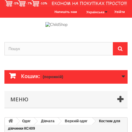
Напишіть нам
Увійти
Українська
Кошик:
(порожній)
МЕНЮ
Одяг
Дівчата
Верхній одяг
Костюм для
дівчинки КС409