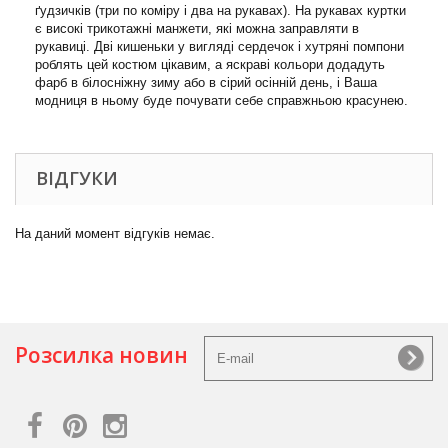
ґудзичків (три по коміру і два на рукавах). На рукавах куртки
є високі трикотажні манжети, які можна заправляти в
рукавиці. Дві кишеньки у вигляді сердечок і хутряні помпони
роблять цей костюм цікавим, а яскраві кольори додадуть
фарб в білосніжну зиму або в сірий осінній день, і Ваша
модниця в ньому буде почувати себе справжньою красунею.
ВІДГУКИ
На даний момент відгуків немає.
Розсилка новин