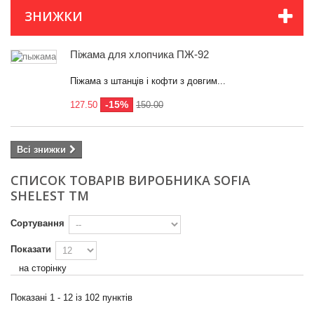
ЗНИЖКИ
Піжама для хлопчика ПЖ-92
Категорії
Піжама з штанців і кофти з довгим...
Розмір
-15%
127.50
150.00
110
2
116
8
Всі знижки
122
87
СПИСОК ТОВАРІВ ВИРОБНИКА SOFIA
SHELEST TM
128
90
134
86
Сортування
140
88
Показати
на сторінку
146
87
152
83
Показані 1 - 12 із 102 пунктів