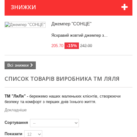
ЗНИЖКИ
Джемпер "СОНЦЕ"
Категорії
Яскравий жовтий джемпер з...
Розмір
-15%
205.70
242.00
56
4
62
8
Всі знижки
68
9
СПИСОК ТОВАРІВ ВИРОБНИКА ТМ ЛЯЛЯ
74
14
80
14
ТМ "ЛяЛя" -
бережемо наших маленьких клієнтів, створюючи
безпеку та комфорт з перших днів їхнього життя.
86
13
Докладніше
92
13
Сортування
98
7
Показати