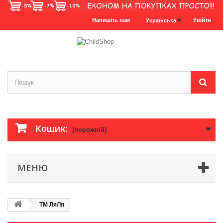
Напишіть нам
Увійти
Українська
Кошик:
(порожній)
МЕНЮ
ТМ ЛяЛя