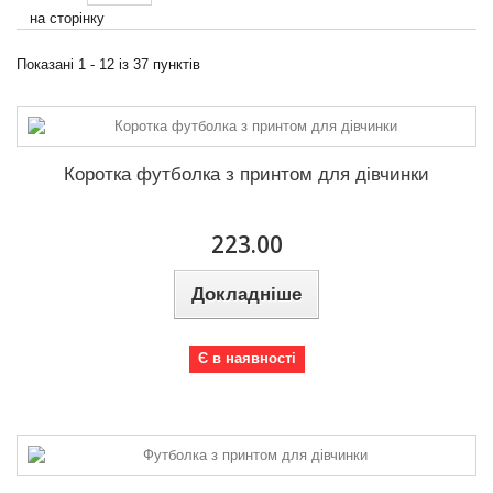
104
4
на сторінку
Колір
110
4
Показані 1 - 12 із 37 пунктів
116
5
122
6
128
6
Коротка футболка з принтом для дівчинки
134
3
140
4
223.00
146
3
Докладніше
152
1
158
2
Є в наявності
164
1