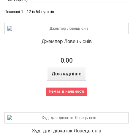
98
35
Колір
Показані 1 - 12 із 54 пунктів
104
1
110
32
122
32
Джемпер Ловець снів
128
18
134
8
0.00
Докладніше
Немає в наявності
Худі для дівчаток Ловець снів