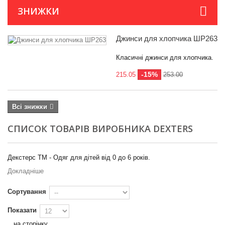
ЗНИЖКИ
Джинси для хлопчика ШР263
Категорії
Класичні джинси для хлопчика.
Розмір
-15%
215.05
253.00
0
3
56
5
Всі знижки
62
8
СПИСОК ТОВАРІВ ВИРОБНИКА DEXTERS
68
14
74
13
Декстерс ТМ - Одяг для дітей від 0 до 6 років.
Докладніше
80
11
Сортування
86
28
92
6
Показати
на сторінку