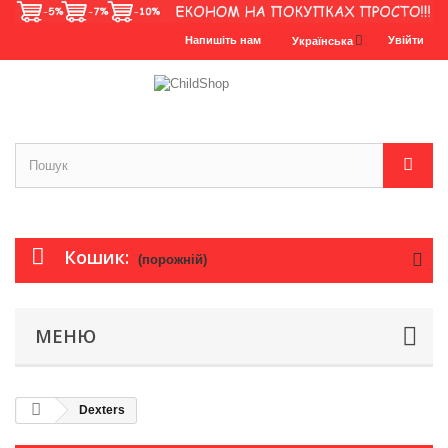
Напишіть нам
Увійти
Українська
Кошик:
(порожній)
МЕНЮ
Dexters