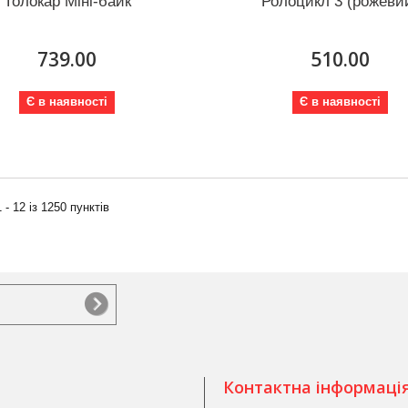
Толокар Міні-байк
Ролоцикл 3 (рожеви
739.00
510.00
Є в наявності
Є в наявності
 - 12 із 1250 пунктів
Контактна інформаці