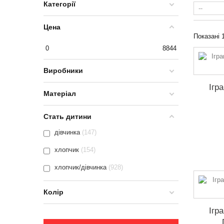
Категорії
Цена
Показані 1
0
8844
Виробники
Ігр
Матеріал
Стать дитини
дівчинка
147
хлопчик
154
хлопчик/дівчинка
928
Колір
Ігр