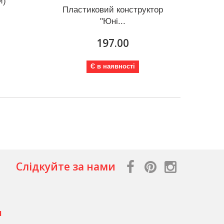
й)
Пластиковий конструктор
"Юні...
197.00
Є в наявності
Слідкуйте за нами
я