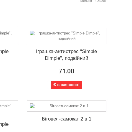
Таблиця
Список
mple
Іграшка-антистрес "Simple
Dimple", подвійний
71.00
Є в наявності
Біговел-самокат 2 в 1
mple
)