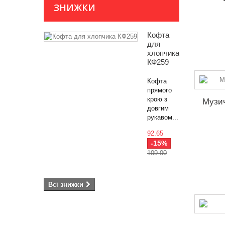
ЗНИЖКИ
Кофта
для
хлопчика
КФ259
Кофта
прямого
крою з
Музич
довгим
рукавом...
92.65
-15%
109.00
Всі знижки