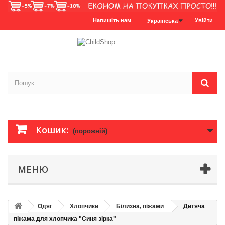
Напишіть нам
Увійти
Українська
Кошик:
(порожній)
МЕНЮ
Одяг
Хлопчики
Білизна, піжами
Дитяча
піжама для хлопчика "Синя зірка"