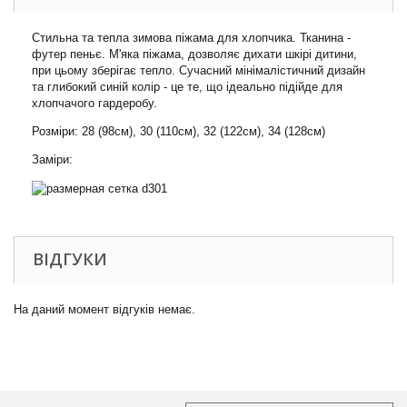
Стильна та тепла зимова піжама для хлопчика. Тканина -
футер пеньє. М'яка піжама, дозволяє дихати шкірі дитини,
при цьому зберігає тепло. Сучасний мінімалістичний дизайн
та глибокий синій колір - це те, що ідеально підійде для
хлопчачого гардеробу.
Розміри: 28 (98см), 30 (110см), 32 (122см), 34 (128см)
Заміри:
ВІДГУКИ
На даний момент відгуків немає.