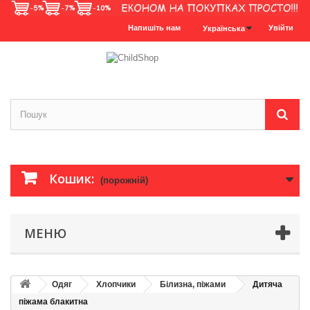
Напишіть нам
Увійти
Українська
Кошик:
(порожній)
МЕНЮ
Одяг
Хлопчики
Білизна, піжами
Дитяча
піжама блакитна