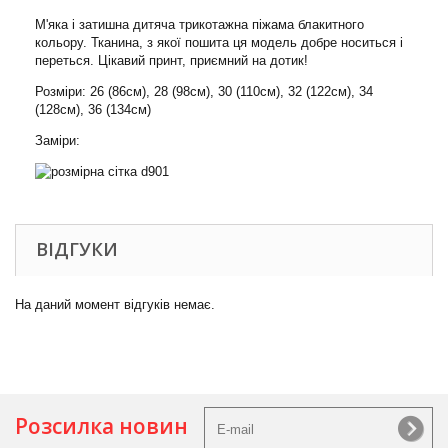
М'яка і затишна дитяча трикотажна піжама блакитного
кольору. Тканина, з якої пошита ця модель добре носиться і
переться. Цікавий принт, приємний на дотик!
Розміри: 26 (86см), 28 (98см), 30 (110см), 32 (122см), 34
(128см), 36 (134см)
Заміри:
ВІДГУКИ
На даний момент відгуків немає.
Розсилка новин