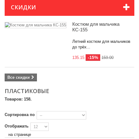
СКИДКИ
Костюм для мальчика
КС-155
Цена
Летний костюм для мальчиков
0
802
до трёх...
Производители
-15%
135.15
159.00
Материал
Все скидки
Пол ребенка
ПЛАСТИКОВЫЕ
девочка
5
Товаров: 158.
мальчик
38
Сортировка по
мальчик/девочка
114
Отображать
Цвет
на странице