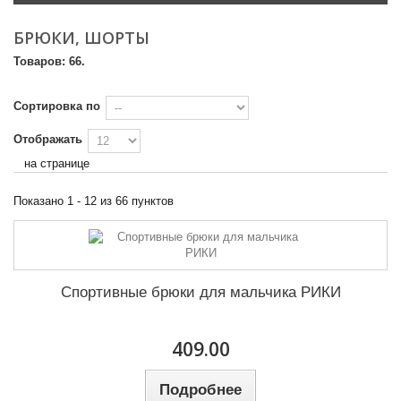
134
16
БРЮКИ, ШОРТЫ
Торговая марка
140
13
Товаров: 66.
Сезон
146
8
Весна-Осень
10
Сортировка по
152
6
Всесезон
11
Отображать
158
7
на странице
Зима
17
164
5
Лето
27
Показано 1 - 12 из 66 пунктов
Осень-Зима
1
Спортивные брюки для мальчика РИКИ
409.00
Подробнее