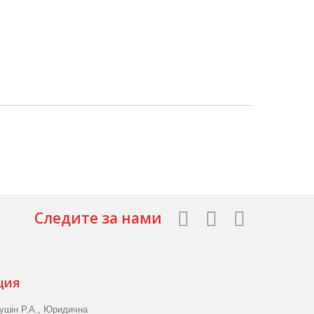
Следите за нами
ция
ушін Р.А., Юридична