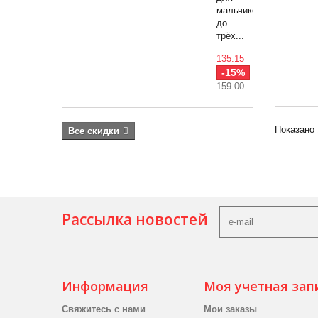
мальчиков
до
трёх...
135.15
-15%
159.00
Показано 
Все скидки
Рассылка новостей
Информация
Моя учетная зап
Свяжитесь с нами
Мои заказы