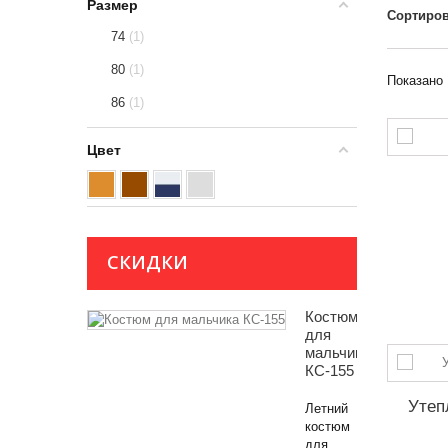
Размер
Сортиров
74
1
80
1
Показано 
86
1
Цвет
СКИДКИ
Костюм
для
мальчика
КС-155
Утеп
Летний
костюм
для