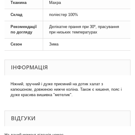
Тканина
Махра
Склад
поліестер 100%
Рекомендації
Делікатне прання при 30º, прасування
по догляду
при низьких температурах
Сезон
Зима
ІНФОРМАЦІЯ
Ніжний, зручний і дуже приємний на дотик халат з
капюшоном, довжиною нижче коліна. Також є кишеня, пояс і
дуже красива вишивка "метелик".
ВІДГУКИ
На даний момент відгуків немає.