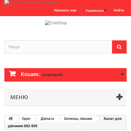
Напишіть нам
Увійти
Українська
Кошик:
(порожній)
МЕНЮ
Одяг
Дівчата
Білизна, піжами
Халат для
дівчинки 882-900