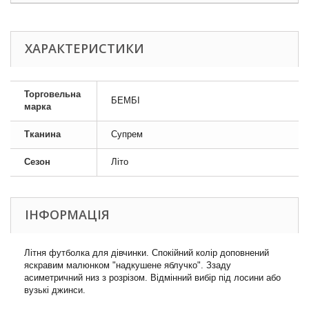
ХАРАКТЕРИСТИКИ
Торговельна
БЕМБІ
марка
Тканина
Супрем
Сезон
Літо
ІНФОРМАЦІЯ
Літня футболка для дівчинки. Спокійний колір доповнений
яскравим малюнком "надкушене яблучко". Ззаду
асиметричний низ з розрізом. Відмінний вибір під лосини або
вузькі джинси.