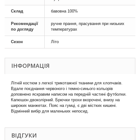
Склад
бавовна 100%
Рекомендації
ручне прання, прасування при низьких
по догляду
температурах
Сезон
Літо
ІНФОРМАЦІЯ
Літній костюм з легкої трикотажної тканини для хлопчаків.
Вдале поєднання червоного і темно-синього кольорів
доповнено яскравим написом на передній частині футболки.
Капюшон двоколірний. Брючки трохи вкорочені, внизу на
широких манжетах. Пояс на гумці, є дві містких кишені.
Відмінний вибір для маленьких непосид.
ВІДГУКИ