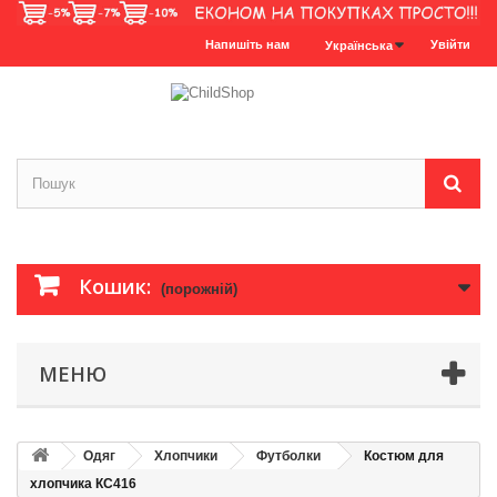
Напишіть нам
Увійти
Українська
Кошик:
(порожній)
МЕНЮ
Одяг
Хлопчики
Футболки
Костюм для
хлопчика КС416