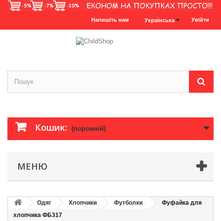
Напишіть нам
Увійти
Українська
Кошик:
(порожній)
МЕНЮ
Одяг
Хлопчики
Футболки
Фуфайка для
хлопчика ФБ317