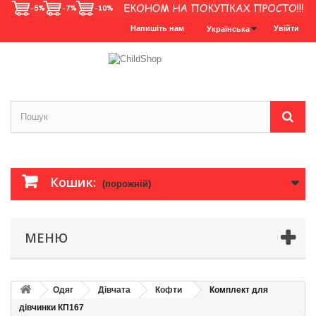
Напишіть нам
Увійти
Українська
Кошик:
(порожній)
МЕНЮ
Одяг
Дівчата
Кофти
Комплект для
дівчинки КП167