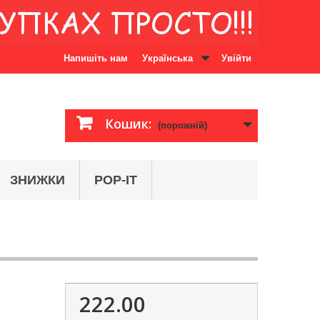
Напишіть нам
Українська
Увійти
Кошик:
(порожній)
ЗНИЖКИ
POP-IT
222.00