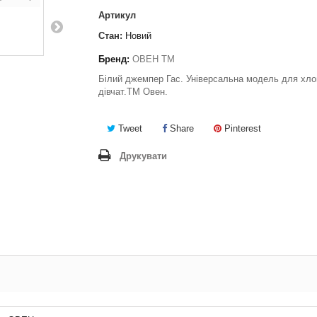
Артикул
Стан:
Новий
Бренд:
ОВЕН ТМ
Білий джемпер Гас. Універсальна модель для хлоп
дівчат.ТМ Овен.
Tweet
Share
Pinterest
Друкувати