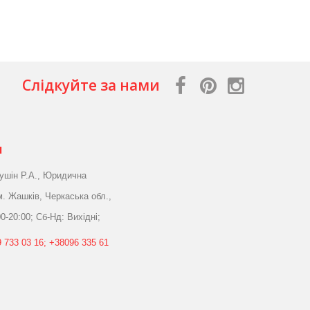
Слідкуйте за нами
я
ушін Р.А., Юридична
м. Жашків, Черкаська обл.,
0-20:00; Сб-Нд: Вихідні;
 733 03 16; +38096 335 61