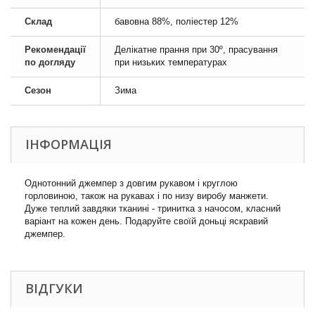
Склад
бавовна 88%, поліестер 12%
Рекомендації
Делікатне прання при 30º, прасування
по догляду
при низьких температурах
Сезон
Зима
ІНФОРМАЦІЯ
Однотонний джемпер з довгим рукавом і круглою
горловиною, також на рукавах і по низу виробу манжети.
Дуже теплий завдяки тканині - тринитка з начосом, класний
варіант на кожен день. Подаруйте своїй доньці яскравий
джемпер.
ВІДГУКИ