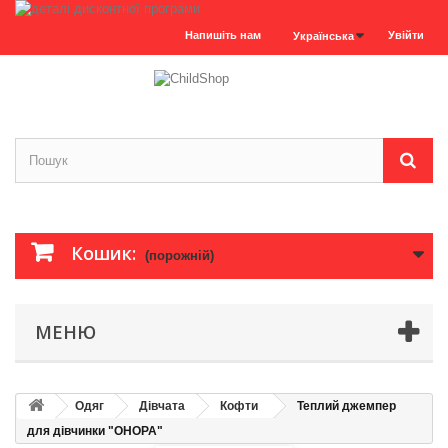
Напишіть нам
Увійти
Українська
Кошик:
(порожній)
МЕНЮ
Одяг
Дівчата
Кофти
Теплий джемпер
для дівчинки "ОНОРА"