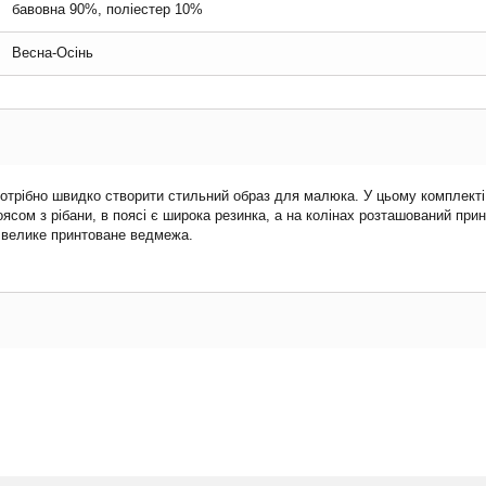
бавовна 90%, поліестер 10%
Весна-Осінь
потрібно швидко створити стильний образ для малюка. У цьому комплект
ясом з рібани, в поясі є широка резинка, а на колінах розташований при
 велике принтоване ведмежа.