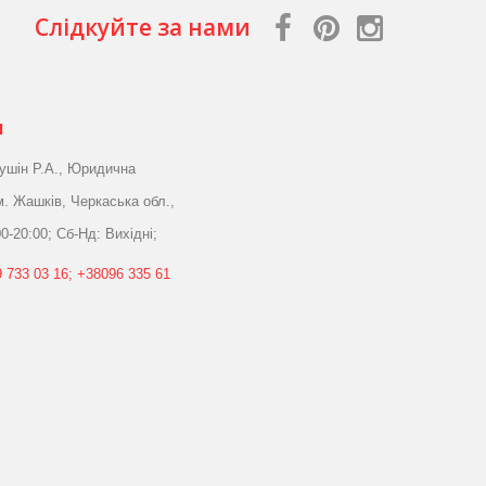
Слідкуйте за нами
я
ушін Р.А., Юридична
м. Жашків, Черкаська обл.,
0-20:00; Сб-Нд: Вихідні;
 733 03 16; +38096 335 61