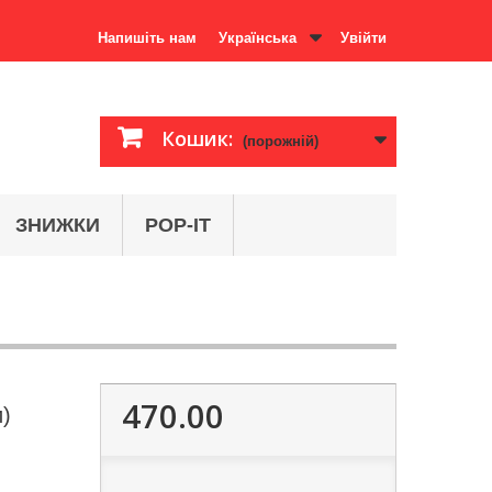
Напишіть нам
Українська
Увійти
Кошик:
(порожній)
ЗНИЖКИ
POP-IT
470.00
и)