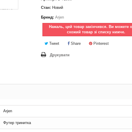
Стан:
Новий
Бренд:
Arjen
Нажаль, цей товар закінчився. Ви можете 
схожий товар зі списку нижче.
Tweet
Share
Pinterest
Друкувати
Arjen
Футер тринитка