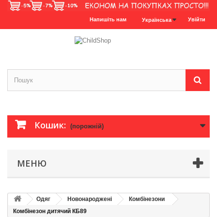
Напишіть нам
Увійти
Українська
Кошик:
(порожній)
МЕНЮ
Одяг
Новонароджені
Комбінезони
Комбінезон дитячий КБ89