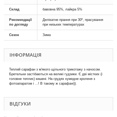
Склад
бавовна 95%, лайкра 5%
Рекомендації
Делікатне прання при 30º, прасування
по догляду
при низьких температурах
Сезон
Зима
ІНФОРМАЦІЯ
Теплий сарафан з м'якого щільного трикотажу з начосом.
Бретельки застібаються на великі гудзики. Є дві містких (і
головне теплих) кишені. На грудях кумедне кроленя з
фотоапаратом і ...! В такому ж сарафані)).
ВІДГУКИ