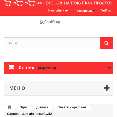
Напишіть нам
Увійти
Українська
Кошик:
(порожній)
МЕНЮ
Одяг
Дівчата
Плаття, сарафани
Сарафан для дівчинки СФ52