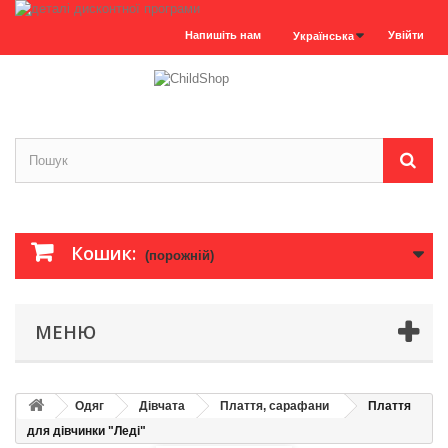
Напишіть нам
Увійти
Українська
Кошик:
(порожній)
МЕНЮ
Одяг
Дівчата
Плаття, сарафани
Плаття
для дівчинки "Леді"