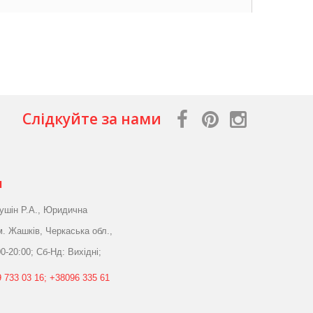
Слідкуйте за нами
я
ушін Р.А., Юридична
м. Жашків, Черкаська обл.,
0-20:00; Сб-Нд: Вихідні;
 733 03 16; +38096 335 61