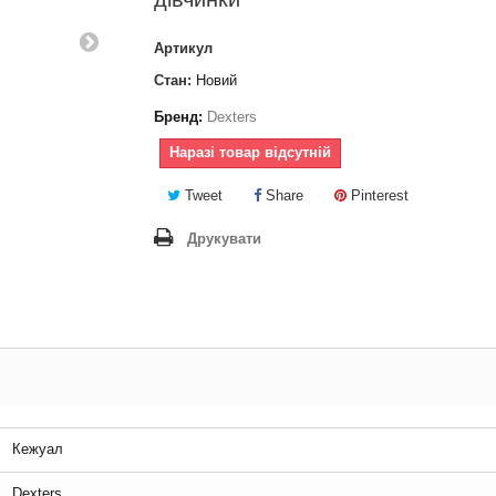
Артикул
Стан:
Новий
Бренд:
Dexters
Наразі товар відсутній
Tweet
Share
Pinterest
Друкувати
Кежуал
Dexters