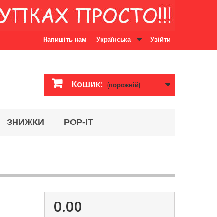
Напишіть нам
Українська
Увійти
Кошик:
(порожній)
ЗНИЖКИ
POP-IT
0.00