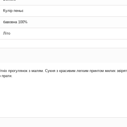
Кулір пеньє
бавовна 100%
Літо
літніх прогулянок з малям. Сукня з красивим легким принтом милих звір
 прати.