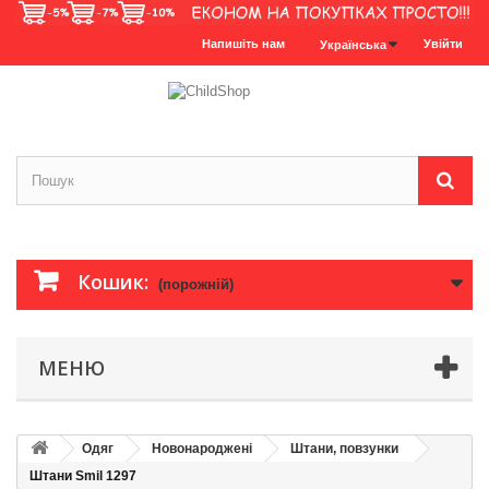
Напишіть нам
Увійти
Українська
Кошик:
(порожній)
МЕНЮ
Одяг
Новонароджені
Штани, повзунки
Штани Smil 1297