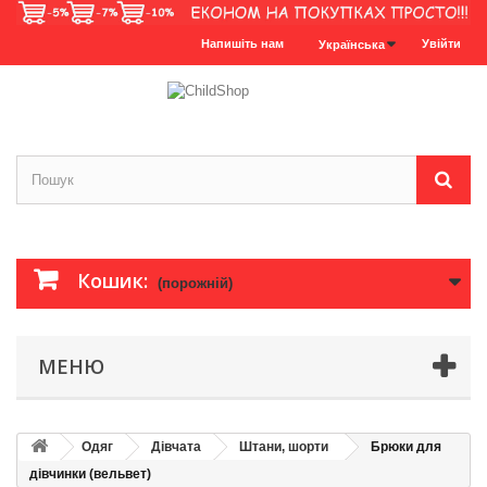
Напишіть нам
Увійти
Українська
Кошик:
(порожній)
МЕНЮ
Одяг
Дівчата
Штани, шорти
Брюки для
дівчинки (вельвет)