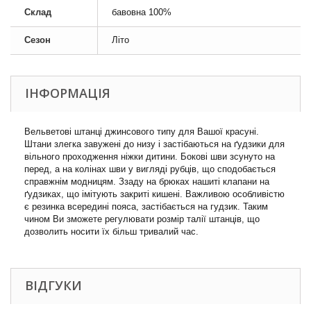
Склад
бавовна 100%
Сезон
Літо
ІНФОРМАЦІЯ
Вельветові штанці джинсового типу для Вашої красуні.
Штани злегка завужені до низу і застібаються на ґудзики для
вільного проходження ніжки дитини. Бокові шви зсунуто на
перед, а на колінах шви у вигляді рубців, що сподобається
справжнім модницям. Ззаду на брюках нашиті клапани на
ґудзиках, що імітують закриті кишені. Важливою особливістю
є резинка всередині пояса, застібається на гудзик. Таким
чином Ви зможете регулювати розмір талії штанців, що
дозволить носити їх більш тривалий час.
ВІДГУКИ