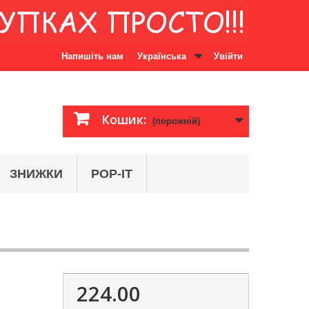
Напишіть нам
Українська
Увійти
Кошик:
(порожній)
ЗНИЖКИ
POP-IT
224.00