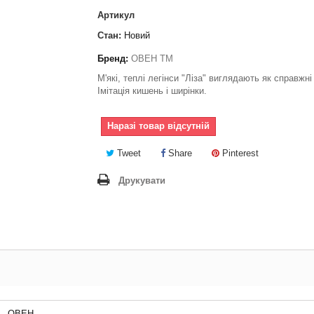
Артикул
Стан:
Новий
Бренд:
ОВЕН ТМ
М'які, теплі легінси "Ліза" виглядають як справжн
Імітація кишень і ширінки.
Наразі товар відсутній
Tweet
Share
Pinterest
Друкувати
ОВЕН