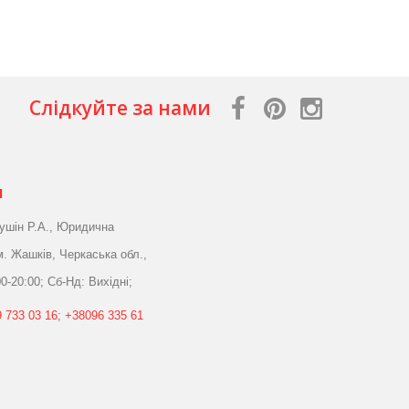
Слідкуйте за нами
я
ушін Р.А., Юридична
м. Жашків, Черкаська обл.,
0-20:00; Сб-Нд: Вихідні;
 733 03 16; +38096 335 61