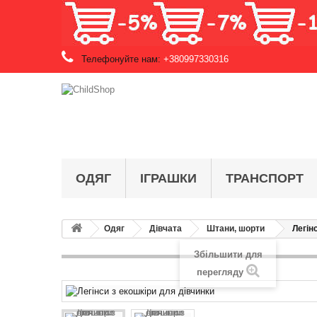
Телефонуйте нам:
+380997330316
ОДЯГ
ІГРАШКИ
ТРАНСПОРТ
Одяг
Дівчата
Штани, шорти
Легін
Збільшити для
перегляду