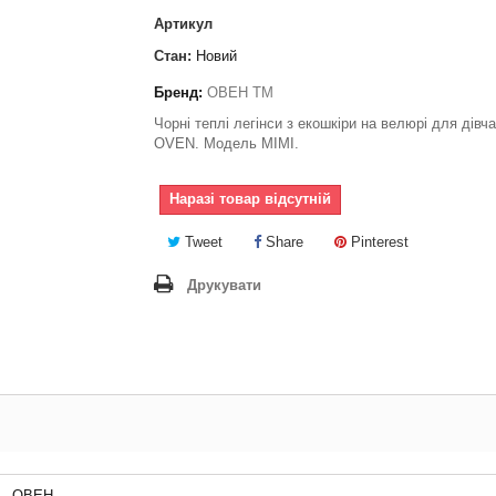
Артикул
Стан:
Новий
Бренд:
ОВЕН ТМ
Чорні теплі легінси з екошкіри на велюрі для дівч
OVEN. Модель МІМІ.
Наразі товар відсутній
Tweet
Share
Pinterest
Друкувати
ОВЕН