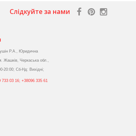
Слідкуйте за нами
я
ушін Р.А., Юридична
м. Жашків, Черкаська обл.,
0-20:00; Сб-Нд: Вихідні;
 733 03 16; +38096 335 61