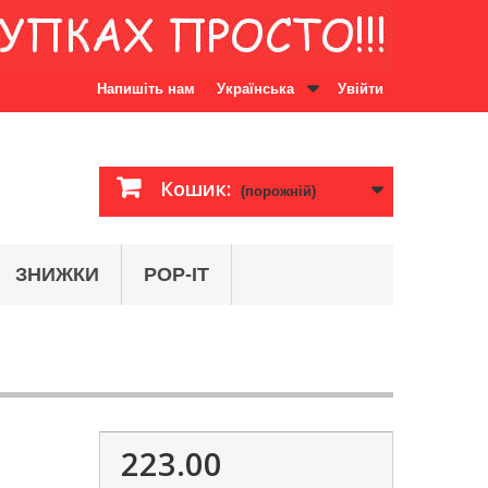
Напишіть нам
Українська
Увійти
Кошик:
(порожній)
ЗНИЖКИ
POP-IT
223.00