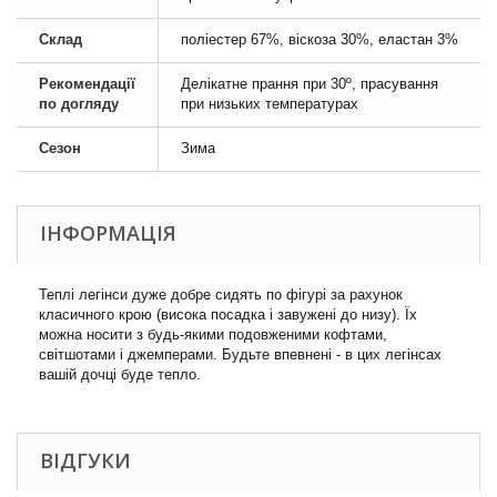
Склад
поліестер 67%, віскоза 30%, еластан 3%
Рекомендації
Делікатне прання при 30º, прасування
по догляду
при низьких температурах
Сезон
Зима
ІНФОРМАЦІЯ
Теплі легінси дуже добре сидять по фігурі за рахунок
класичного крою (висока посадка і завужені до низу). Їх
можна носити з будь-якими подовженими кофтами,
світшотами і джемперами. Будьте впевнені - в цих легінсах
вашій дочці буде тепло.
ВІДГУКИ