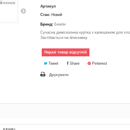
Артикул
Стан:
Новий
Бренд:
Бемби
Сучасна демісезонна куртка з капюшоном для хло
Застібається на блискавку.
Наразі товар відсутній
Tweet
Share
Pinterest
Друкувати
БЕМБІ