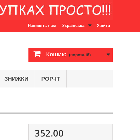
Напишіть нам
Українська
Увійти
Кошик:
(порожній)
ЗНИЖКИ
POP-IT
352.00