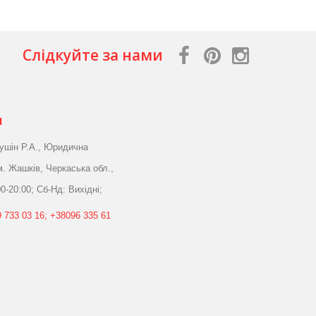
Слідкуйте за нами
я
ушін Р.А., Юридична
м. Жашків, Черкаська обл.,
0-20:00; Сб-Нд: Вихідні;
 733 03 16; +38096 335 61