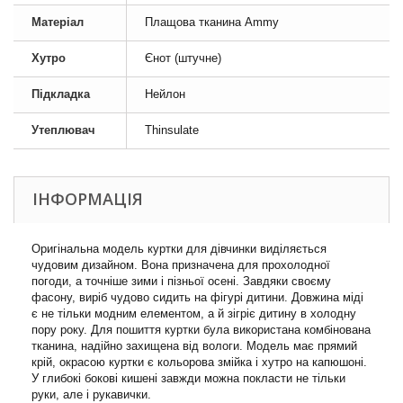
Матеріал
Плащова тканина Ammy
Хутро
Єнот (штучне)
Підкладка
Нейлон
Утеплювач
Thinsulate
ІНФОРМАЦІЯ
Оригінальна модель куртки для дівчинки виділяється
чудовим дизайном. Вона призначена для прохолодної
погоди, а точніше зими і пізньої осені. Завдяки своєму
фасону, виріб чудово сидить на фігурі дитини. Довжина міді
є не тільки модним елементом, а й зігріє дитину в холодну
пору року. Для пошиття куртки була використана комбінована
тканина, надійно захищена від вологи. Модель має прямий
крій, окрасою куртки є кольорова змійка і хутро на капюшоні.
У глибокі бокові кишені завжди можна покласти не тільки
руки, але і рукавички.