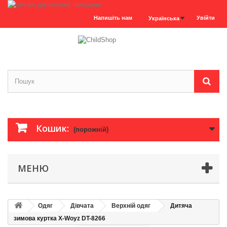
Напишіть нам
Увійти
Українська
Кошик:
(порожній)
МЕНЮ
Одяг
Дівчата
Верхній одяг
Дитяча
зимова куртка X-Woyz DT-8266