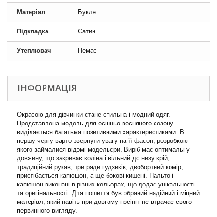
Матеріал
Букле
Підкладка
Сатин
Утеплювач
Немає
ІНФОРМАЦІЯ
Окрасою для дівчинки стане стильна і модний одяг.
Представлена ​​модель для осінньо-весняного сезону
виділяється багатьма позитивними характеристиками. В
першу чергу варто звернути увагу на її фасон, розробкою
якого займалися відомі модельєри. Виріб має оптимальну
довжину, що закриває коліна і вільний до низу крій,
традиційний рукав, три ряди гудзиків, двобортний комір,
пристібається капюшон, а ще бокові кишені. Пальто і
капюшон виконані в різних кольорах, що додає унікальності
та оригінальності. Для пошиття був обраний надійний і міцний
матеріал, який навіть при довгому носінні не втрачає свого
первинного вигляду.