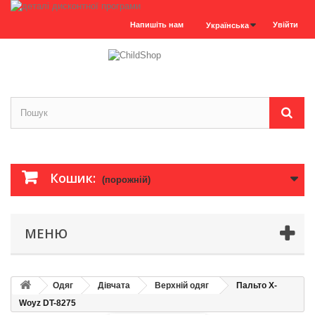
Напишіть нам
Увійти
Українська
Кошик:
(порожній)
МЕНЮ
Одяг
Дівчата
Верхній одяг
Пальто X-
Woyz DT-8275