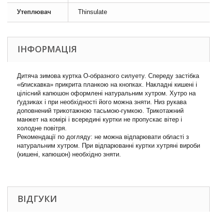
Утеплювач
Thinsulate
ІНФОРМАЦІЯ
Дитяча зимова куртка О-образного силуету. Спереду застібка
«блискавка» прикрита планкою на кнопках. Накладні кишені і
цілісний капюшон оформлені натуральним хутром. Хутро на
ґудзиках і при необхідності його можна зняти. Низ рукава
доповнений трикотажною тасьмою-гумкою. Трикотажний
манжет на комірі і всередині куртки не пропускає вітер і
холодне повітря.
Рекомендації по догляду: не можна відпарювати області з
натуральним хутром. При відпарюванні куртки хутряні вироби
(кишені, капюшон) необхідно зняти.
ВІДГУКИ