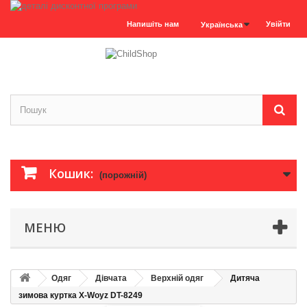
Напишіть нам
Увійти
Українська
Кошик:
(порожній)
МЕНЮ
Одяг
Дівчата
Верхній одяг
Дитяча
зимова куртка X-Woyz DT-8249