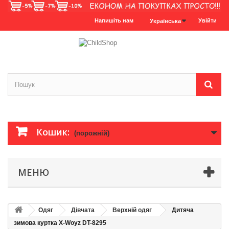
Напишіть нам
Увійти
Українська
Кошик:
(порожній)
МЕНЮ
Одяг
Дівчата
Верхній одяг
Дитяча
зимова куртка X-Woyz DT-8295