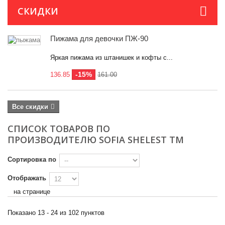
СКИДКИ
Пижама для девочки ПЖ-90
Категории
Яркая пижама из штанишек и кофты с...
Размер
-15%
136.85
161.00
110
2
116
8
Все скидки
122
87
СПИСОК ТОВАРОВ ПО
ПРОИЗВОДИТЕЛЮ SOFIA SHELEST TM
128
90
134
86
Сортировка по
140
88
Отображать
на странице
146
87
152
83
Показано 13 - 24 из 102 пунктов