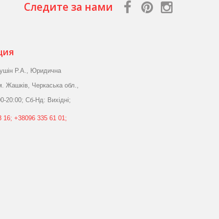
Следите за нами
ция
ушін Р.А., Юридична
м. Жашків, Черкаська обл.,
0-20:00; Сб-Нд: Вихідні;
 16; +38096 335 61 01;