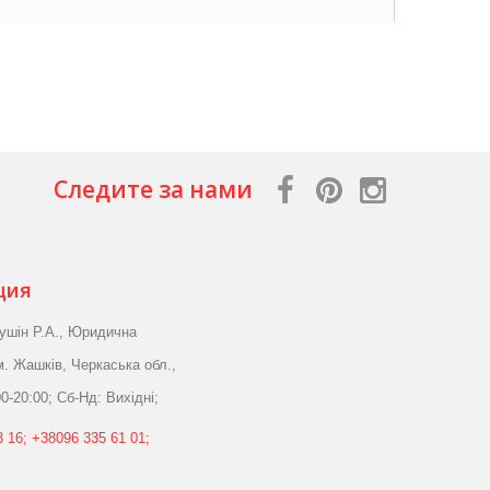
Следите за нами
ция
ушін Р.А., Юридична
м. Жашків, Черкаська обл.,
0-20:00; Сб-Нд: Вихідні;
 16; +38096 335 61 01;